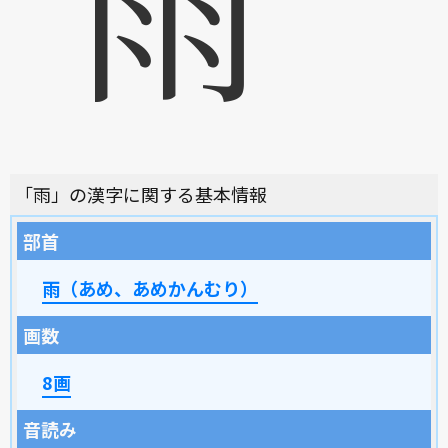
雨
「雨」の漢字に関する基本情報
部首
雨（あめ、あめかんむり）
画数
8画
音読み